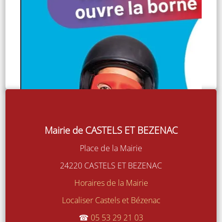
Fin du réseau cuivre Télécom en janvier
2028
Mairie de CASTELS ET BEZENAC
Place de la Mairie
24220 CASTELS ET BEZENAC
Horaires de la Mairie
Localiser Castels et Bézenac
☎
05 53 29 21 03